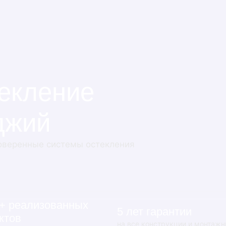
екление
джий
оверенные системы остекления
+ реализованных
5 лет гарантии
ктов
на все конструкции и монтаж