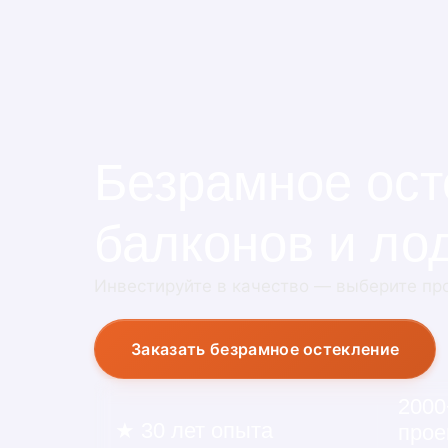
Безрамное ост
балконов и ло
Инвестируйте в качество — выберите пр
Заказать безрамное остекление
2000
★ 30 лет опыта
прое