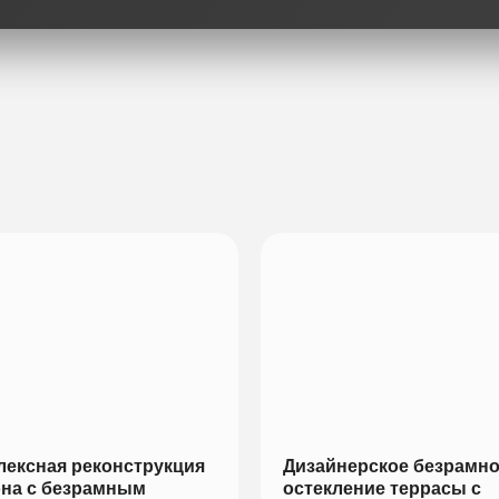
ексная реконструкция
Дизайнерское безрамн
она с безрамным
остекление террасы с