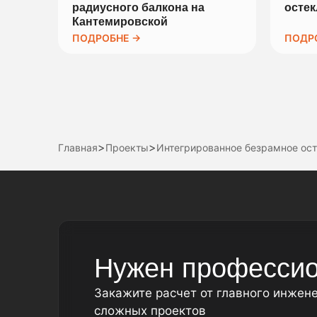
радиусного балкона на
осте
Кантемировской
ПОДРОБНЕ →
ПОДР
>
>
Главная
Проекты
Интегрированное безрамное ост
Нужен профессио
Закажите расчет от главного инжен
сложных проектов