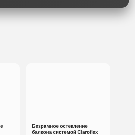
ое
Безрамное остекление
балкона системой Claroflex