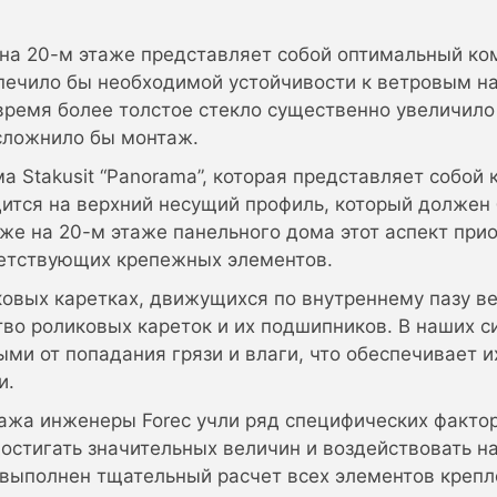
 на 20-м этаже представляет собой оптимальный к
спечило бы необходимой устойчивости к ветровым на
 время более толстое стекло существенно увеличило
усложнило бы монтаж.
а Stakusit “Panorama”, которая представляет собой
одится на верхний несущий профиль, который должен
е на 20-м этаже панельного дома этот аспект прио
ветствующих крепежных элементов.
овых каретках, движущихся по внутреннему пазу ве
тво роликовых кареток и их подшипников. В наших с
и от попадания грязи и влаги, что обеспечивает и
и.
тажа инженеры Forec учли ряд специфических факто
достигать значительных величин и воздействовать н
 выполнен тщательный расчет всех элементов креп