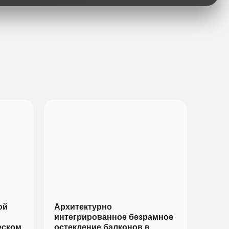
ой
Архитектурно
интегрированное безрамное
еском
остекление балконов в