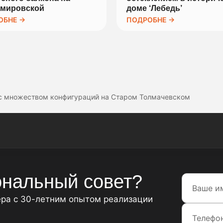
емировской
доме ‘Лебедь’
ОБНЕ →
ПОДРОБНЕ →
 с множеством конфигураций на Старом Толмачевском
нальный совет?
ера с 30-летним опытом реализации