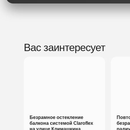
Вас заинтересует
Безрамное остекление
Повт
балкона системой Claroflex
безра
на улице Климашкина
радиу