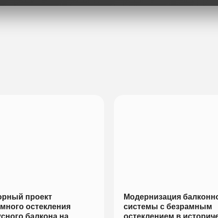
орный проект
Модернизация балконн
много остекления
системы с безрамным
сного балкона на
остеклением в историч